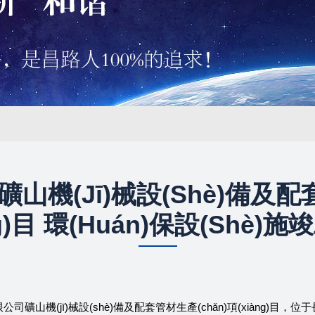
 礦山機(jī)械設(shè)備及配
ng)目 環(huán)保設(shè)
司礦山機(jī)械設(shè)備及配套管材生產(chǎn)項(xiàng)目，位于長