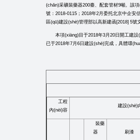
(chǎn)采礦裝藥器200臺、配套管材9噸。該項(xià
號：2018-0115；2018年2月委托北京中企
區(qū)建設(shè)管理部以高新建函[2018] 5
本項(xiàng)目于2018年3月20日開工建設(sh
已于2018年7月6日建設(shè)完成，具體環(huá
工程
建設(shè)內
內(nèi)容
裝藥
器
刷漆